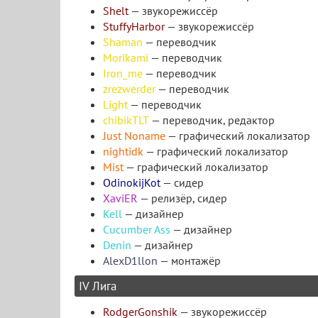
Shelt
— звукорежиссёр
StuffyHarbor
— звукорежиссёр
Shaman
— переводчик
Morikami
— переводчик
Iron_me
— переводчик
zrezwerder
— переводчик
Light
— переводчик
chibikTLT
— переводчик, редактор
Just Noname
— графический локализатор
nightidk
— графический локализатор
Mist
— графический локализатор
OdinokijKot
— сидер
XaviER
— релизёр, сидер
Kell
— дизайнер
Cucumber Ass
— дизайнер
Denin
— дизайнер
AlexD1llon
— монтажёр
IV Лига
RodgerGonshik
— звукорежиссёр