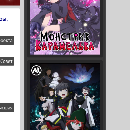
ры,
роекта
Совет
ысшая