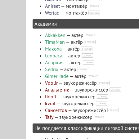
Anireet
— монтажёр
стажер
Wertad
— монтажёр
стажер
Академия
Akkakken
— актёр
стажер
TimaMan
— актёр
стажер
Макоха
— актёр
стажер
Lenpaca
— актёр
стажер
Анархия
— актёр
стажер
Sedrix
— актёр
стажер
GimerHade
— актёр
стажер
Vdolir
— звукорежиссёр
стажер
Анальгетик
— звукорежиссёр
стажер
lidoff
— звукорежиссёр
стажер
kvral
— звукорежиссёр
стажер
Сансеттов
— звукорежиссёр
стажер
Tafy
— звукорежиссёр
стажер
Не поддаётся классификации лиговой систе