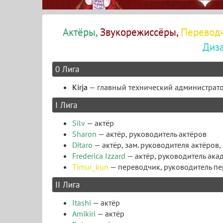
Актёры,
Звукорежиссёры,
Перевод
Диз
0 Лига
Kirja
— главный технический администрат
I Лига
Silv
— актёр
Sharon
— актёр, руководитель актёров
Ditaro
— актёр, зам. руководителя актёров
Frederica Izzard
— актёр, руководитель ака
Timur_kun
— переводчик, руководитель пе
II Лига
Itashi
— актёр
Amikiri
— актёр