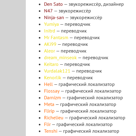
Den Sato
— звукорежиссёр, дизайнер
N47
— звукорежиссёр
Ninja-san
— звукорежиссёр
Yumiya
— переводчик
Initrd
— переводчик
Mr Fantasm
— переводчик
AKi99
— переводчик
Aleor
— переводчик
dream_minseok
— переводчик
Keitaro
— переводчик
Vurdalak121
— переводчик
Kenorlik
— переводчик
Hell
— графический локализатор
Flossay
— графический локализатор
Darnizm
— графический локализатор
Meta
— графический локализатор
Flirip
— графический локализатор
Richelieu
— графический локализатор
Flir
— графический локализатор
Tenshi
— графический локализатор