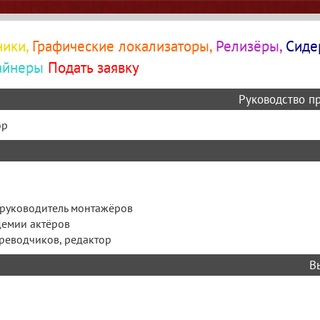
чики,
Графические локализаторы,
Релизёры,
Сиде
айнеры
Подать заявку
Руководство п
ор
, руководитель монтажёров
демии актёров
реводчиков, редактор
В