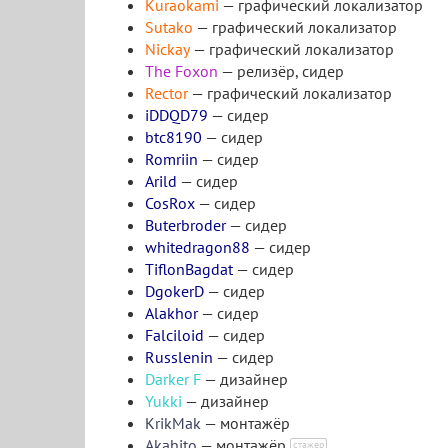
Kuraokami
— графический локализатор
Sutako
— графический локализатор
Nickay
— графический локализатор
The Foxon
— релизёр, сидер
Rector
— графический локализатор
iDDQD79
— сидер
btc8190
— сидер
Romriin
— сидер
Arild
— сидер
CosRox
— сидер
Buterbroder
— сидер
whitedragon88
— сидер
TiflonBagdat
— сидер
DgokerD
— сидер
Alakhor
— сидер
Falciloid
— сидер
Russlenin
— сидер
Darker F
— дизайнер
Yukki
— дизайнер
KrikMak
— монтажёр
Akahito
— монтажёр
стажер