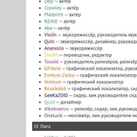
Dejz
— актёр
Crowley
— актёр
Malevich
— актёр
RENIE
— актёр
Abe
— актёр
Violin
— звукорежиссёр, руководитель зву
Quin
— звукорежиссёр, дизайнер, руковод
Anarxolis
— звукорежиссёр
SwiXit
— переводчик, редактор
Tuxoid
— руководитель релизёров, релизёр
GFriend
— графический локализатор, руко
Evrey or Zizika
— графический локализатор,
Noktum
— графический локализатор
Rossik666
— графический локализатор, си
GeeKaZ0iD
— сидер, зам. руководителя си
Quld
— дизайнер
dikobrazrus
— релизёр, сидер, зам. руково
OneLock
— монтажёр, зам. руководителя 
III Лига