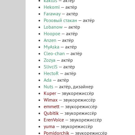
kaktus
— актёр
Hekomi
— актёр
Faraway
— актёр
Розовый стакан
— актёр
Lobanow
— актёр
Hoopoe
— актёр
Anzen
— актёр
MyAska
— актёр
Cleo-chan
— актёр
Zozya
— актёр
SlivciS
— актёр
HectoR
— актёр
Ada
— актёр
Nuts
— актёр, дизайнер
Kuper
— звукорежиссёр
Wimax
— звукорежиссёр
emmett
— звукорежиссёр
Qubitik
— звукорежиссёр
ErenVoice
— звукорежиссёр
yuma
— звукорежиссёр
Pomidorchik
— звукорежиссёр