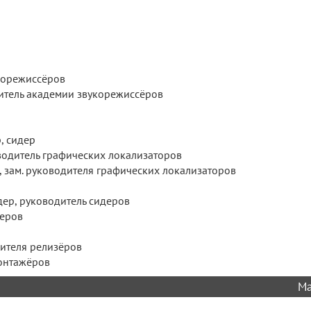
корежиссёров
итель академии звукорежиссёров
, сидер
водитель графических локализаторов
 зам. руководителя графических локализаторов
дер, руководитель сидеров
деров
дителя релизёров
монтажёров
Ма