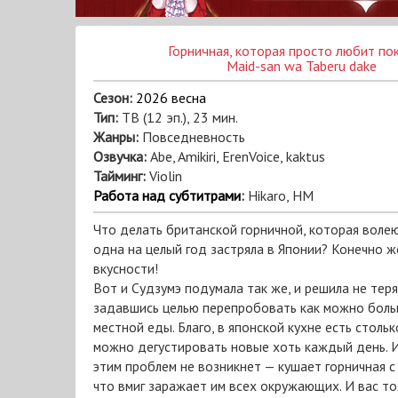
Горничная, которая просто любит по
Maid-san wa Taberu dake
Сезон:
2026 весна
Тип:
ТВ (12 эп.), 23 мин.
Жанры:
Повседневность
Озвучка:
Abe, Amikiri, ErenVoice, kaktus
Тайминг:
Violin
Работа над субтитрами
:
Hikaro, HM
Что делать британской горничной, которая воле
одна на целый год застряла в Японии? Конечно же
вкусности!
Вот и Судзумэ подумала так же, и решила не тер
задавшись целью перепробовать как можно боль
местной еды. Благо, в японской кухне есть стольк
можно дегустировать новые хоть каждый день. И
этим проблем не возникнет — кушает горничная с
что вмиг заражает им всех окружающих. И вас то