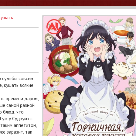
кушать
ю судьбы совсем
, кушать всякие
ять времени даром,
ше самой разной
о блюд, что
 уж у Судзумэ с
 таким аппетитом,
же заразит, так