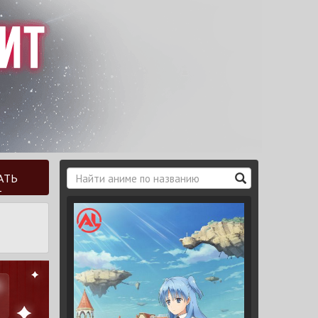
АТЬ
Т