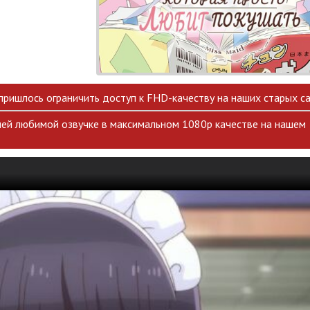
 пришлось ограничить доступ к FHD-качеству на наших старых са
ей любимой озвучке в максимальном 1080p качестве на нашем