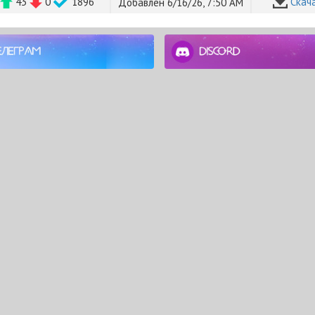
43
0
1896
Cкач
Добавлен 6/16/26, 7:50 AM