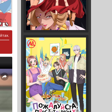
йтах.