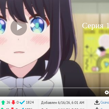
Серия 
B
26
0
1824
Cкач
Добавлен 6/16/26, 6:01 AM