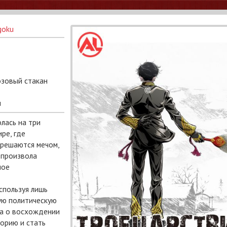
goku
Розовый стакан
u
лась на три
ре, где
 решаются мечом,
 произвола
ное
Используя лишь
ую политическую
га о восхождении
торию и стать