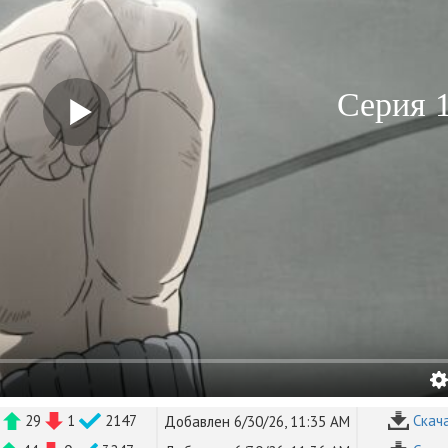
Серия 
B
29
1
2147
Cкач
Добавлен 6/30/26, 11:35 AM