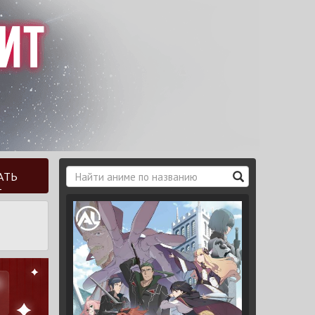
АТЬ
Т