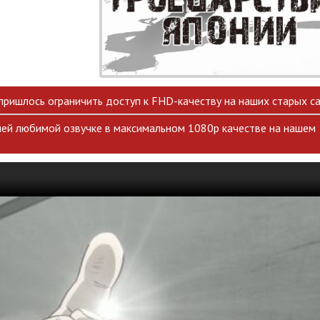
 пришлось ограничить доступ к FHD-качеству на наших старых са
ей любимой озвучке в максимальном 1080p качестве на нашем