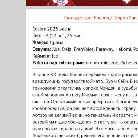
Троецарствие Японии / Nippon San
Сезон:
2026 весна
Тип:
ТВ (12 эп.), 25 мин.
Жанры:
Драма
Озвучка:
Abe, Dejz, ErenVoice, Faraway, Hekomi, 
Тайминг:
Ito
Работа над субтитрами
:
dream_minseok, Richelie
В конце XXI века Япония пережила крах и расколо
враждующих государства: Ямато, Буо и Сэйи. В ми
технологии откатились к эпохе Мэйдзи, а судьбы
юный чиновник Аотэру Мисуми теряет жену из-за
властей. Одержимый целью прекратить бесконеч
кровопролитие, он решает воссоединить страну.
Аотэру не великий воин, но гениальный стратег. 
острый ум и дар убеждения, он вступает в опасн
игру против тиранов и армий. Это масштабная са
"маленького человека", решившего переписать ис