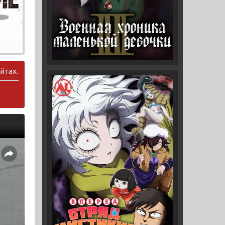
йтах.