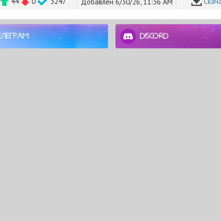
44
0
3247
Cкач
Добавлен 6/30/26, 11:36 AM