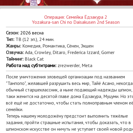
Операция: Семейка Ёдзакура 2
Yozakura-san Chi no Daisakusen 2nd Season
Сезон:
2026 весна
Тип:
ТВ (12 эп.), 24 мин.
Жанры:
Комедия, Романтика, Сёнен, Экшен
Озвучка:
Ada, Crowley, Ditaro, Frederica Izzard, Gomer
Тайминг:
Black Cat
Работа над субтитрами
:
zrezwerder, Meta
После уничтожения зловещей организации под названием
"Танпопо", желавшей разрушить весь мир, Тайё Асано, некогда
обычный старшеклассник, а ныне подающий надежды шпион, 
таки женится на десятой главе дома Ёдзакура, Муцуми. Но эт
всё ещё не достаточно, чтобы стать полноправным членом е
семейки.
Теперь нашему молодожёну предстоит выполнить тяжёлые
задания, пройти страшные испытания, чтобы доказать, что в
шпионском искусстве он ничуть не уступает своей новой родн